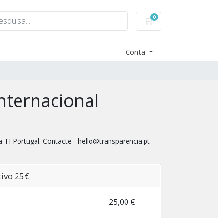
0
Carrinho de Compra
Conta
nternacional
 TI Portugal. Contacte - hello@transparencia.pt -
ivo 25€
25,00 €