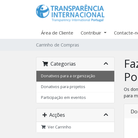
Área de Cliente
Contribuir
Contacte-n
Carrinho de Compras
Fa
Categorias
Po
Donativos para a organização
Donativos para projetos
Os don
para m
Participação em eventos
Do
Acções
Ver Carrinho