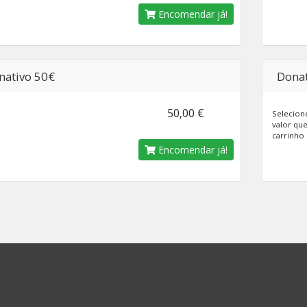
Encomendar já!
nativo 50€
Donat
50,00 €
Selecione
valor que
carrinho 
Encomendar já!